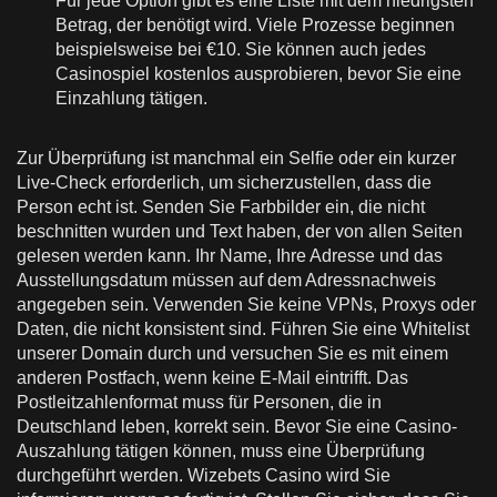
Für jede Option gibt es eine Liste mit dem niedrigsten
Betrag, der benötigt wird. Viele Prozesse beginnen
beispielsweise bei €10. Sie können auch jedes
Casinospiel kostenlos ausprobieren, bevor Sie eine
Einzahlung tätigen.
Zur Überprüfung ist manchmal ein Selfie oder ein kurzer
Live-Check erforderlich, um sicherzustellen, dass die
Person echt ist. Senden Sie Farbbilder ein, die nicht
beschnitten wurden und Text haben, der von allen Seiten
gelesen werden kann. Ihr Name, Ihre Adresse und das
Ausstellungsdatum müssen auf dem Adressnachweis
angegeben sein. Verwenden Sie keine VPNs, Proxys oder
Daten, die nicht konsistent sind. Führen Sie eine Whitelist
unserer Domain durch und versuchen Sie es mit einem
anderen Postfach, wenn keine E-Mail eintrifft. Das
Postleitzahlenformat muss für Personen, die in
Deutschland leben, korrekt sein. Bevor Sie eine Casino-
Auszahlung tätigen können, muss eine Überprüfung
durchgeführt werden. Wizebets Casino wird Sie