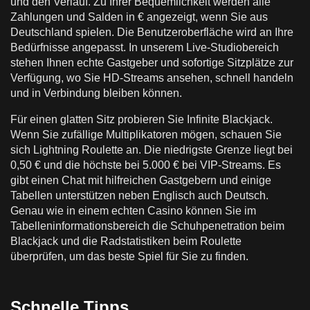
und den Verlauf. Zu Ihrer Bequemlichkeit werden alle
Zahlungen und Salden in € angezeigt, wenn Sie aus
Deutschland spielen. Die Benutzeroberfläche wird an Ihre
Bedürfnisse angepasst. In unserem Live-Studiobereich
stehen Ihnen echte Gastgeber und sofortige Sitzplätze zur
Verfügung, wo Sie HD-Streams ansehen, schnell handeln
und in Verbindung bleiben können.
Für einen glatten Sitz probieren Sie Infinite Blackjack.
Wenn Sie zufällige Multiplikatoren mögen, schauen Sie
sich Lightning Roulette an. Die niedrigste Grenze liegt bei
0,50 € und die höchste bei 5.000 € bei VIP-Streams. Es
gibt einen Chat mit hilfreichen Gastgebern und einige
Tabellen unterstützen neben Englisch auch Deutsch.
Genau wie in einem echten Casino können Sie im
Tabelleninformationsbereich die Schuhpenetration beim
Blackjack und die Radstatistiken beim Roulette
überprüfen, um das beste Spiel für Sie zu finden.
Schnelle Tipps