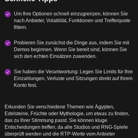
Um Ihre Optionen schnell einzugrenzen, können Sie
nach Anbieter, Volatilität, Funktionen und Trefferquote
filtern.
Probieren Sie zunächst die Dinge aus, indem Sie mit
Demos beginnen. Wenn Sie bereit sind, können Sie
sich den echten Einsätzen zuwenden.
Sie haben die Verantwortung: Legen Sie Limits für Ihre
Einzahlungen, Verluste und Sitzungen direkt auf Ihrem
Konto fest.
Erkunden Sie verschiedene Themen wie Ägypten,
Edelsteine, Früchte oder Mythologie, um etwas zu finden,
das zu Ihrer Stimmung passt. Sie können kluge
Entscheidungen treffen, da alle Studios und RNG-Spiele
überprüft werden und die RTP-Werte vom Anbieter