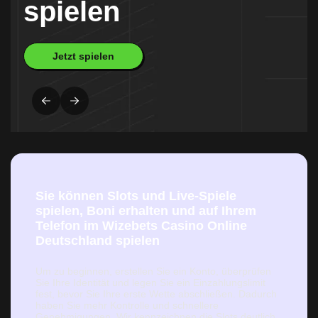
spielen
Jetzt spielen
Sie können Slots und Live-Spiele
spielen, Boni erhalten und auf Ihrem
Telefon im Wizebets Casino Online
Deutschland spielen
Um zu beginnen, erstellen Sie ein Konto, überprüfen
Sie Ihre Identität und legen Sie ein Einzahlungslimit
fest, bevor Sie Ihre erste Wette abschließen. Dadurch
haben Sie mehr Kontrolle und schnellere
Genehmigungen. Wir kennzeichnen die Slots deutlich