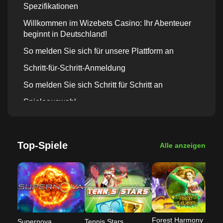
Spezifikationen
Willkommen im Wizebets Casino: Ihr Abenteuer
beginnt in Deutschland!
So melden Sie sich für unsere Plattform an
Schritt-für-Schritt-Anmeldung
So melden Sie sich Schritt für Schritt an
Spieleauswahl
Schnelle Tipps
Boni und Aktionen
Top-Spiele
Alle anzeigen
Freispiele
Cashback
Turniere
Fairplay-Regeln
Forest Harmony
Erhalten und Verwenden von Promo-Codes
Supernova
Tennis Stars
M