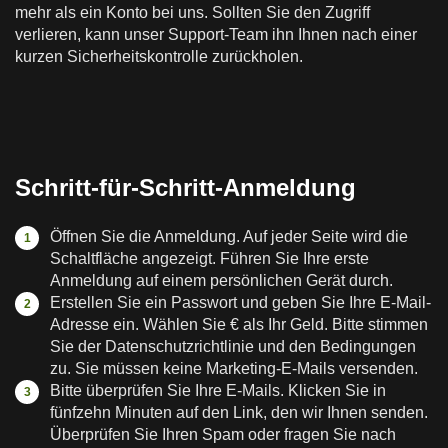
mehr als ein Konto bei uns. Sollten Sie den Zugriff
verlieren, kann unser Support-Team ihn Ihnen nach einer
kurzen Sicherheitskontrolle zurückholen.
Schritt-für-Schritt-Anmeldung
Öffnen Sie die Anmeldung. Auf jeder Seite wird die
Schaltfläche angezeigt. Führen Sie Ihre erste
Anmeldung auf einem persönlichen Gerät durch.
Erstellen Sie ein Passwort und geben Sie Ihre E-Mail-
Adresse ein. Wählen Sie € als Ihr Geld. Bitte stimmen
Sie der Datenschutzrichtlinie und den Bedingungen
zu. Sie müssen keine Marketing-E-Mails versenden.
Bitte überprüfen Sie Ihre E-Mails. Klicken Sie in
fünfzehn Minuten auf den Link, den wir Ihnen senden.
Überprüfen Sie Ihren Spam oder fragen Sie nach