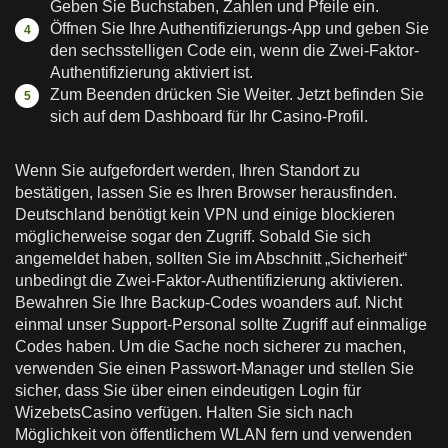
Geben Sie Buchstaben, Zahlen und Pfeile ein.
Öffnen Sie Ihre Authentifizierungs-App und geben Sie
den sechsstelligen Code ein, wenn die Zwei-Faktor-
Authentifizierung aktiviert ist.
Zum Beenden drücken Sie Weiter. Jetzt befinden Sie
sich auf dem Dashboard für Ihr Casino-Profil.
Wenn Sie aufgefordert werden, Ihren Standort zu
bestätigen, lassen Sie es Ihren Browser herausfinden.
Deutschland benötigt kein VPN und einige blockieren
möglicherweise sogar den Zugriff. Sobald Sie sich
angemeldet haben, sollten Sie im Abschnitt „Sicherheit“
unbedingt die Zwei-Faktor-Authentifizierung aktivieren.
Bewahren Sie Ihre Backup-Codes woanders auf. Nicht
einmal unser Support-Personal sollte Zugriff auf einmalige
Codes haben. Um die Sache noch sicherer zu machen,
verwenden Sie einen Passwort-Manager und stellen Sie
sicher, dass Sie über einen eindeutigen Login für
WizebetsCasino verfügen. Halten Sie sich nach
Möglichkeit von öffentlichem WLAN fern und verwenden