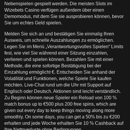
Nebenspielen gespielt werden. Die meisten Slots im
Wizebets Casino verfügen außerdem über einen
Demomodus, mit dem Sie sie ausprobieren können, bevor
Sie um echtes Geld spielen.
Melden Sie sich an und bestätigen Sie einmalig Ihren
Ausweis, um schnelle Auszahlungen zu ermöglichen.
Legen Sie im Menü „Verantwortungsvolles Spielen“ Limits
fest, wie viel Sie während einer Sitzung einzahlen,
verlieren und spielen können. Bezahlen Sie mit einer
Methode, die eine sofortige Bestätigung bei der
Einzahlung ermöglicht €. Entscheiden Sie anhand der
Volatilität und Funktionen, welche Spiele Sie kaufen
möchten. Live-Chat rund um die Uhr mit Support auf
Englisch oder Deutsch. Aktionen sind leicht verständlich.
Zu Beginn können neue Spieler ein Reload von 100 %
match bonus up to €500 plus 200 free spins, which are
given out every day to keep things moving along more
smoothly. On some days, you can get a 50% bis zu €200
erhalten und jede Woche erhalten Sie 10 % Cashback auf
Ihre Nettoverluste ohne Bedingungen.