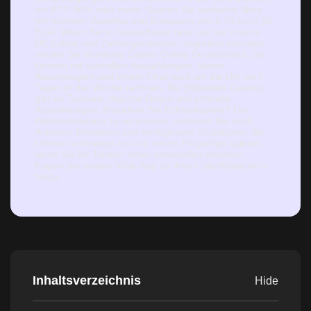
mit RTP 96% oder mehr. Spielen Sie zunächst Slots
mit mittlerer Volatilität und Einsätzen von 0,20 bis 0,50
EUR. Wenn Sie in Deutschland sind und auf unsere
DE-Lobby und Zahlungsoptionen zugreifen möchten,
nutzen Sie Wizebets Casino Online Deutschland. Sie
können mit schnellen Auszahlungen, klaren
Aktionsregeln und einem Chat rund um die Uhr an 7
Tagen in der Woche rechnen. Bei [Wizebets Casino]
gibt es Turniere, tägliche Drops und schnelle
Auszahlungen. Brauchen Sie Echtzeitspiele? Um
Warteschlangen zu vermeiden, sortieren Sie nach
Anbieter, Einsätzen und verfügbaren Sitzplätzen. Sie
können unterwegs mit nur einem Fingertipp spielen,
wenn Sie Ihr Telefon lieber verwenden möchten.
Fügen Sie unsere Web-App zu Ihrem Startbildschirm
hinzu.
Inhaltsverzeichnis
Hide