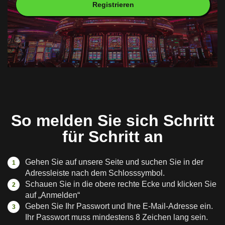
Registrieren
So melden Sie sich Schritt
für Schritt an
Gehen Sie auf unsere Seite und suchen Sie in der
Adressleiste nach dem Schlosssymbol.
Schauen Sie in die obere rechte Ecke und klicken Sie
auf „Anmelden“
Geben Sie Ihr Passwort und Ihre E-Mail-Adresse ein.
Ihr Passwort muss mindestens 8 Zeichen lang sein.