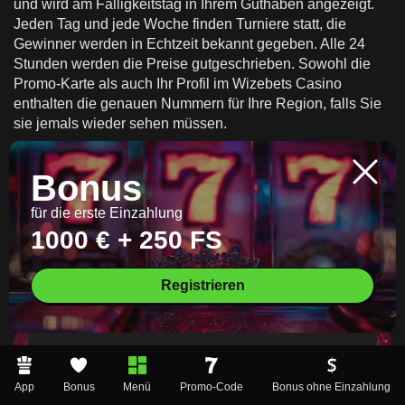
und wird am Fälligkeitstag in Ihrem Guthaben angezeigt.
Jeden Tag und jede Woche finden Turniere statt, die
Gewinner werden in Echtzeit bekannt gegeben. Alle 24
Stunden werden die Preise gutgeschrieben. Sowohl die
Promo-Karte als auch Ihr Profil im Wizebets Casino
enthalten die genauen Nummern für Ihre Region, falls Sie
sie jemals wieder sehen müssen.
Bonus
für die erste Einzahlung
Bonus 55%
1000 € + 250 FS
Das Angebot ist gültig:
Registrieren
52
12
29
Stunden
Minuten
Sekunden
App
Bonus
Menü
Promo-Code
Bonus ohne Einzahlung